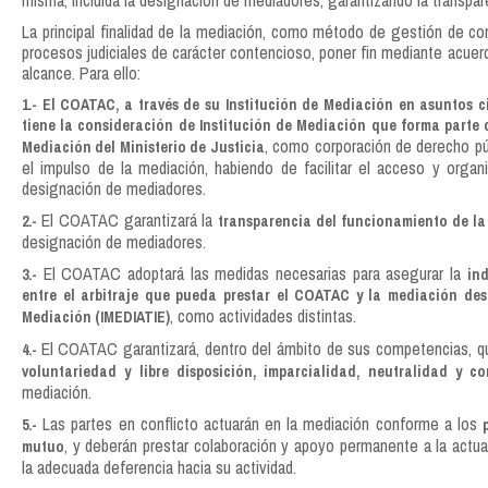
misma, incluida la designación de mediadores, garantizando la transpare
La principal finalidad de la mediación, como método de gestión de conf
procesos judiciales de carácter contencioso, poner fin mediante acuerdo
alcance. Para ello:
1.- El COATAC, a través de su Institución de Mediación en asuntos civ
tiene la consideración de Institución de Mediación que forma parte d
, como corporación de derecho púb
Mediación del Ministerio de Justicia
el impulso de la mediación, habiendo de facilitar el acceso y organi
designación de mediadores.
El COATAC garantizará la
2.-
transparencia del funcionamiento de la
designación de mediadores.
El COATAC adoptará las medidas necesarias para asegurar la
3.-
in
entre el arbitraje que pueda prestar el COATAC y la mediación desa
, como actividades distintas.
Mediación (IMEDIATIE)
El COATAC garantizará, dentro del ámbito de sus competencias, 
4.-
voluntariedad y libre disposición, imparcialidad, neutralidad y c
mediación.
Las partes en conflicto actuarán en la mediación conforme a los
5.-
, y deberán prestar colaboración y apoyo permanente a la actu
mutuo
la adecuada deferencia hacia su actividad.