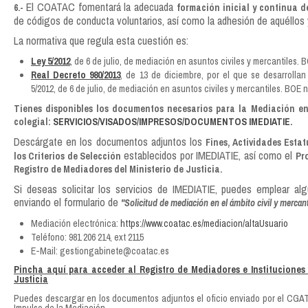
El COATAC fomentará la adecuada
6.-
formación inicial y continua d
de códigos de conducta voluntarios, así como la adhesión de aquéllos
La normativa que regula esta cuestión es:
Ley 5/2012
, de 6 de julio, de mediación en asuntos civiles y mercantiles. BO
Real Decreto 980/2013
, de 13 de diciembre, por el que se desarrolla
5/2012, de 6 de julio, de mediación en asuntos civiles y mercantiles. BOE n
Tienes disponibles los documentos necesarios para la Mediación e
colegial:
SERVICIOS/VISADOS/IMPRESOS/DOCUMENTOS IMEDIATIE.
Descárgate en los documentos adjuntos los
Fines, Actividades Estat
establecidos por IMEDIATIE, así como el
los Criterios de Selección
Pr
Registro de Mediadores del Ministerio de Justicia.
Si deseas solicitar los servicios de IMEDIATIE, puedes emplear al
enviando el formulario de
"Solicitud de mediación en el ámbito civil y mercant
Mediación electrónica:
https://www.coatac.es/mediacion/altaUsuario
Teléfono: 981 206 214, ext 2115
E-Mail: gestiongabinete@coatac.es
Pincha aquí para acceder al Registro de Mediadores e Instituciones
Justicia
Puedes descargar en los documentos adjuntos el oficio enviado por el CGAT