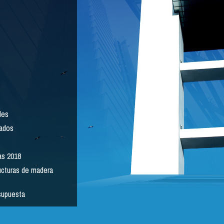
les
ados
as 2018
ucturas de madera
supuesta