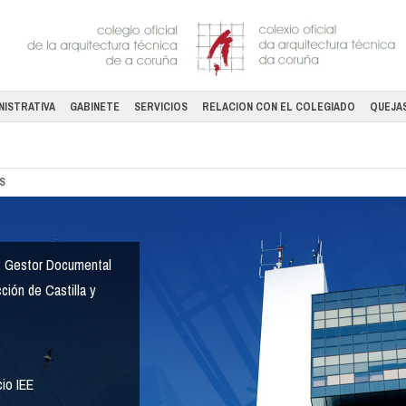
NISTRATIVA
GABINETE
SERVICIOS
RELACION CON EL COLEGIADO
QUEJAS
S
l: Gestor Documental
ción de Castilla y
cio IEE