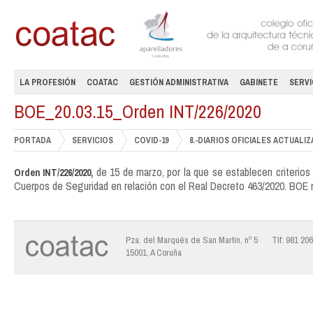
LA PROFESIÓN
COATAC
GESTIÓN ADMINISTRATIVA
GABINETE
SERVI
BOE_20.03.15_Orden INT/226/2020
PORTADA
SERVICIOS
COVID-19
8.-DIARIOS OFICIALES ACTUALIZAC
de 15 de marzo, por la que se establecen criterios
Orden INT/226/2020,
Cuerpos de Seguridad en relación con el Real Decreto 463/2020. BOE n
Pza. del Marqués de San Martín, nº 5
Tlf: 981 20
15001, A Coruña