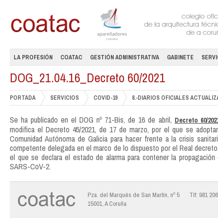
LA PROFESIÓN
COATAC
GESTIÓN ADMINISTRATIVA
GABINETE
SERVI
DOG_21.04.16_Decreto 60/2021
PORTADA
SERVICIOS
COVID-19
8.-DIARIOS OFICIALES ACTUALIZAC
Se ha publicado en el DOG nº 71-Bis, de 16 de abril,
Decreto 60/202
modifica el Decreto 45/2021, de 17 de marzo, por el que se adoptan
Comunidad Autónoma de Galicia para hacer frente a la crisis sanitari
competente delegada en el marco de lo dispuesto por el Real decreto 
el que se declara el estado de alarma para contener la propagación
SARS-CoV-2.
Pza. del Marqués de San Martín, nº 5
Tlf: 981 20
15001, A Coruña