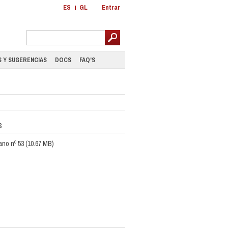
ES
GL
Entrar
 Y SUGERENCIAS
DOCS
FAQ'S
s
ano nº 53
(10.67 MB)