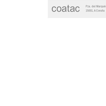
Pza. del Marqués
15001, A Coruña