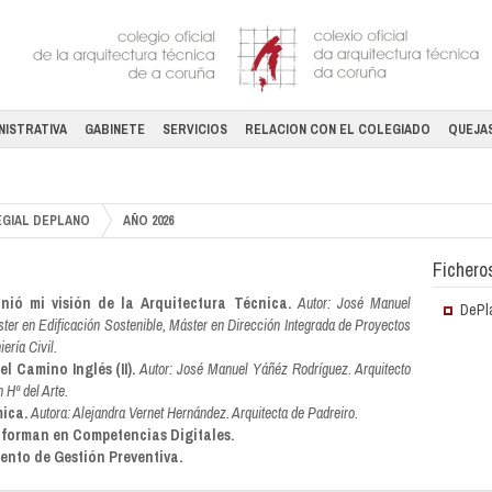
NISTRATIVA
GABINETE
SERVICIOS
RELACION CON EL COLEGIADO
QUEJAS
EGIAL DEPLANO
AÑO 2026
Fichero
nió mi visión de la Arquitectura Técnica
.
Autor: José Manuel
DePl
er en Edificación Sostenible, Máster en Dirección Integrada de Proyectos
ería Civil.
l Camino Inglés (II).
Autor: José Manuel Yáñéz Rodríguez. Arquitecto
n Hª del Arte.
mica
.
Autora: Alejandra Vernet Hernández. Arquitecta de Padreiro.
 forman en Competencias Digitales.
ento de Gestión Preventiva.