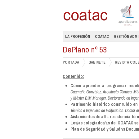
LA PROFESIÓN
COATAC
GESTIÓN ADMI
DePlano nº 53
PORTADA
GABINETE
REVISTA COL
Contenido:
Cómo aprender a programar redefi
Caamaño González. Arquitecto Técnico, Mást
y Máster BIM Manager. Doctorando en Ingeni
Patrimonio histórico construido en e
Técnico e Ingeniero de Edificación. Doctor e
Aislamientos de alta resistencia tér
Los/as colegiados/as del COATAC se
Plan de Seguridad y Salud vs Docum