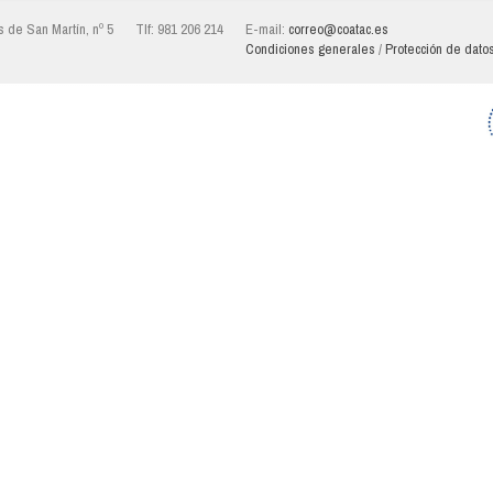
 de San Martín, nº 5
Tlf: 981 206 214
E-mail:
correo@coatac.es
Condiciones generales
/
Protección de dato