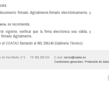
odrá:
l documento firmado digitalmente,firmarlo electrónicamente, y
, se recomienda:
mite
té vigente, verificar que la firma electrónica sea válida, y
 firmado digitalmente.
on el COATAC llamando al 981 206140 (Gabinete Técnico)
 de San Martín, nº 5
Tlf: 981 206 214
E-mail:
correo@coatac.es
Condiciones generales
/
Protección de dato